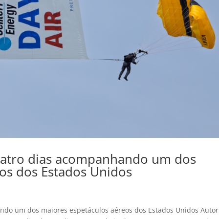
uatro dias acompanhando um dos
os dos Estados Unidos
ndo um dos maiores espetáculos aéreos dos Estados Unidos Autor