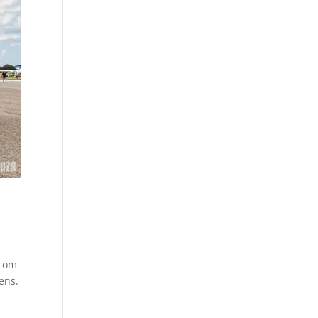
 com
ens.