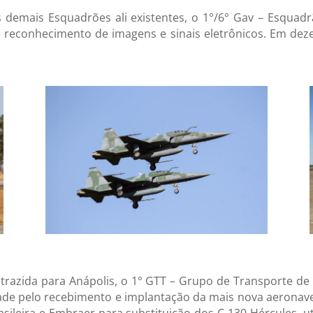
os demais Esquadrões ali existentes, o 1°/6° Gav – Esqua
e reconhecimento de imagens e sinais eletrônicos. Em dez
razida para Anápolis, o 1° GTT – Grupo de Transporte de
ade pelo recebimento e implantação da mais nova aeronav