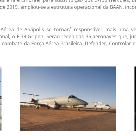
sileira e Embraer para substituição dos C-130 Hércules, u
e 2019, ampliou-se a estrutura operacional da BAAN, inc
Aérea de Anápolis se tornará responsável, mais uma ve
onal, o F-39 Gripen. Serão recebidas 36 aeronaves que, 
 combate da Força Aérea Brasileira. Defender, Controlar e