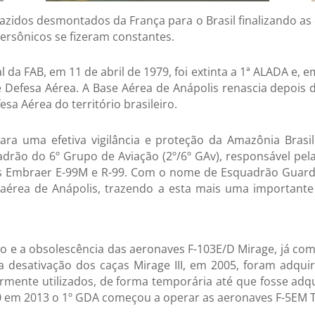
azidos desmontados da França para o Brasil finalizando as
persônicos se fizeram constantes.
da FAB, em 11 de abril de 1979, foi extinta a 1ª ALADA e, e
 Defesa Aérea. A Base Aérea de Anápolis renascia depois 
sa Aérea do território brasileiro.
ra uma efetiva vigilância e proteção da Amazônia Brasil
uadrão do 6º Grupo de Aviação (2º/6º GAv), responsável pel
s Embraer E-99M e R-99. Com o nome de Esquadrão Guardiã
e aérea de Anápolis, trazendo a esta mais uma importan
to e a obsolescência das aeronaves F-103E/D Mirage, já com
 desativação dos caças Mirage III, e
m 2005, foram adquir
rmente utilizados, de forma temporária até que fosse adq
 em 2013 o 1º GDA começou a operar as aeronaves F-5EM Ti