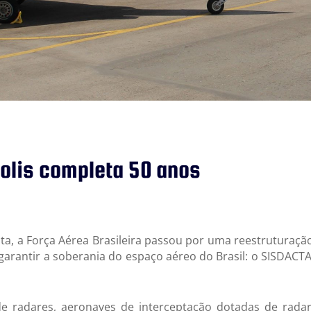
olis completa 50 anos
, a Força Aérea Brasileira passou por uma reestruturação 
garantir a soberania do espaço aéreo do Brasil: o SISDACT
 de radares, aeronaves de interceptação dotadas de rada