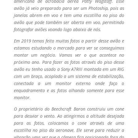
americana de acrobacia aérea Patty Wagstaff. Esse
avião já veio preparado para ser um Photoship, pois as
janelas abrem em voo e tem uma escotilha no piso do
avião que pode também ser aberta em voo, permitindo
fotografar aviões voando logo abaixo de nós.
Em 2019 temos feito muitas fotos a partir desse avião e
estamos estudando o mercado para ver se conseguimos
montar um negócio. Vamos ver o que acontece no
próximo ano. Para fazer as fotos através do piso desse
avião eu tenho usado a Sony A7RIII montada em um RIG
com um braço, acoplado a um sistema de estabilização,
conectada a um monitor externo onde faço o
enquadramento e as fotos olhando somente para esse
monitor.
O proprietário do Beechcraft Baron construiu um cone
para desviar o vento. Ao atingirmos a altitude desejada
para as fotos, colocamos o cone através de uma
escotilha no piso da aeronave. Ele serve para reduzir a
vibração uma vez que a câmera fica posicionada fora do